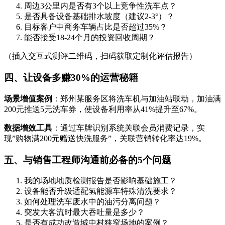
周边3公里内是否有3个以上竞争性洗车点？
是否具备设备基础排水坡度（建议2-3°）？
目标客户中商务车辆占比是否超过35%？
能否接受18-24个月的投资回收周期？
（插入交互式测评二维码，扫码获取定制化评估报告）
四、让设备多赚30%的运营秘籍
场景增值案例
：郑州某服务区将洗车机与加油站联动，加油满
200元推送5元洗车券，使设备利用率从41%提升至67%。
数据增效工具
：通过车牌识别系统关联会员消费记录，实
现”购物满200元赠送快洗服务”，关联营销转化率达19%。
五、与销售工程师沟通前必备的5个问题
我的场地地质检测报告是否影响基础施工？
设备能否升级适配氢能源车特殊清洗要求？
如何处理洗车废水中的油污分离问题？
突发大客流时最大吞吐量是多少？
是否有成功改造城中村狭窄场地的案例？