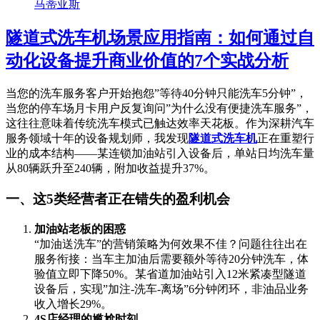
马蒂亚斯
隧道式洗车机场景应用指南：如何通过自
动化设备提升商业价值的7个实战分析
当您的洗车服务客户开始抱怨”等待40分钟只能洗车5分钟”，
当您的停车场月卡用户反复询问”为什么没有便捷洗车服务”，
这往往意味着传统洗车模式已触达效率天花板。作为深耕汽车
服务领域十年的设备规划师，我发现
隧道式洗车机
正在重塑行
业的成本结构——某连锁加油站引入设备后，单站日均洗车量
从80辆跃升至240辆，附加收益提升37%。
一、这5类经营者正在错失的盈利机会
加油站老板的困惑
“加油送洗车”的营销策略为何效果不佳？问题往往出在
服务衔接：当车主加油后需要额外等待20分钟洗车，体
验值立即下降50%。某省道加油站引入12米紧凑型隧道
设备后，实现”加注-洗车-离场”6分钟闭环，非油品业务
收入增长29%。
4S店经理的尴尬时刻