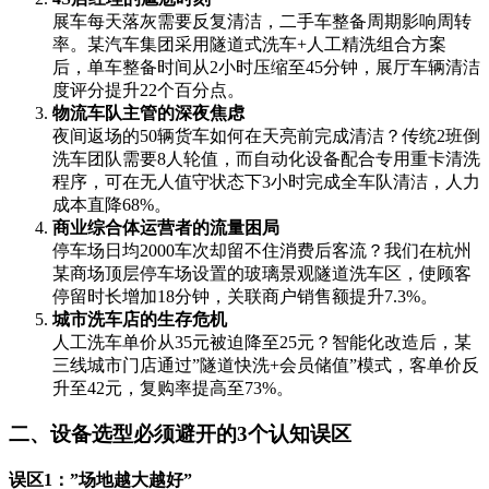
展车每天落灰需要反复清洁，二手车整备周期影响周转
率。某汽车集团采用隧道式洗车+人工精洗组合方案
后，单车整备时间从2小时压缩至45分钟，展厅车辆清洁
度评分提升22个百分点。
物流车队主管的深夜焦虑
夜间返场的50辆货车如何在天亮前完成清洁？传统2班倒
洗车团队需要8人轮值，而自动化设备配合专用重卡清洗
程序，可在无人值守状态下3小时完成全车队清洁，人力
成本直降68%。
商业综合体运营者的流量困局
停车场日均2000车次却留不住消费后客流？我们在杭州
某商场顶层停车场设置的玻璃景观隧道洗车区，使顾客
停留时长增加18分钟，关联商户销售额提升7.3%。
城市洗车店的生存危机
人工洗车单价从35元被迫降至25元？智能化改造后，某
三线城市门店通过”隧道快洗+会员储值”模式，客单价反
升至42元，复购率提高至73%。
二、设备选型必须避开的3个认知误区
误区1：”场地越大越好”