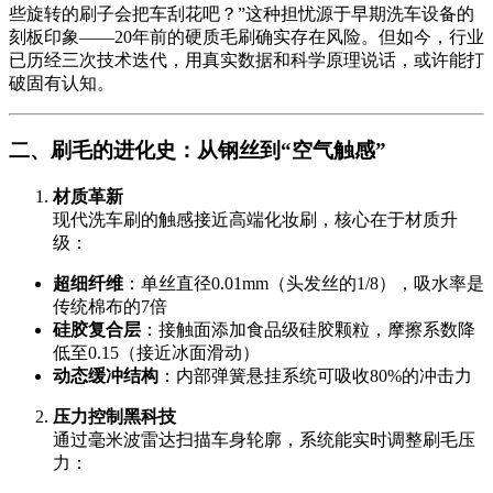
些旋转的刷子会把车刮花吧？”这种担忧源于早期洗车设备的
刻板印象——20年前的硬质毛刷确实存在风险。但如今，行业
已历经三次技术迭代，用真实数据和科学原理说话，或许能打
破固有认知。
二、刷毛的进化史：从钢丝到“空气触感”
材质革新
现代洗车刷的触感接近高端化妆刷，核心在于材质升
级：
超细纤维
：单丝直径0.01mm（头发丝的1/8），吸水率是
传统棉布的7倍
硅胶复合层
：接触面添加食品级硅胶颗粒，摩擦系数降
低至0.15（接近冰面滑动）
动态缓冲结构
：内部弹簧悬挂系统可吸收80%的冲击力
压力控制黑科技
通过毫米波雷达扫描车身轮廓，系统能实时调整刷毛压
力：