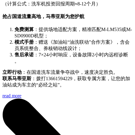
（计算公式：洗车机投资回报周期≈8-12个月）
抢占国道流量高地，马蒂亚斯为您护航
免费测算
：提供场地适配方案，精准匹配M-LM535或M-
SD0900D机型；
模式手册
：赠送《加油站“油洗联动”合作方案》，含会
员系统整合、券核销动线设计；
售后承诺
：7×24小时响应，设备故障2小时内远程诊断
。
立即行动
：在国道洗车流量争夺战中，速度决定胜负。
联系马蒂亚斯
：拨打13661594229，获取专属方案，让您的加
油站成为车主的“必经之站”。
read more