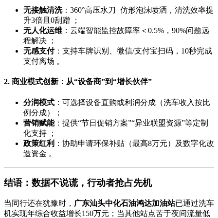
无接触清洗
：360°高压水刀+仿形泡沫喷洒，清洗效率提
升3倍且0刮蹭 ；
无人化运维
：云端智能监控故障率＜0.5%，90%问题远
程解决 ；
无感支付
：支持车牌识别、微信/支付宝扫码，10秒完成
支付离场 。
2. 商业模式创新：从“设备商”到“增长伙伴”
分润模式
：可选择设备直购或利润分成（洗车收入按比
例分成）；
营销赋能
：提供“节日促销方案”“异业联盟资源”等定制
化支持 ；
政策红利
：协助申请环保补贴（最高8万元）及数字化改
造资金 。
结语：数据不说谎，行动者抢占先机
当同行还在犹豫时，
广东汕头中化石油鸿达加油站
已通过洗车
机实现年综合收益增长150万元；当其他站点苦于夜间流量低