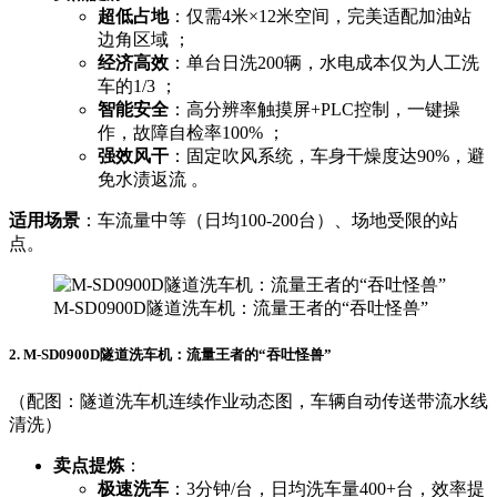
超低占地
：仅需4米×12米空间，完美适配加油站
边角区域 ；
经济高效
：单台日洗200辆，水电成本仅为人工洗
车的1/3 ；
智能安全
：高分辨率触摸屏+PLC控制，一键操
作，故障自检率100% ；
强效风干
：固定吹风系统，车身干燥度达90%，避
免水渍返流 。
适用场景
：车流量中等（日均100-200台）、场地受限的站
点。
M-SD0900D隧道洗车机：流量王者的“吞吐怪兽”
2. M-SD0900D隧道洗车机：流量王者的“吞吐怪兽”
（配图：隧道洗车机连续作业动态图，车辆自动传送带流水线
清洗）
卖点提炼
：
极速洗车
：3分钟/台，日均洗车量400+台，效率提