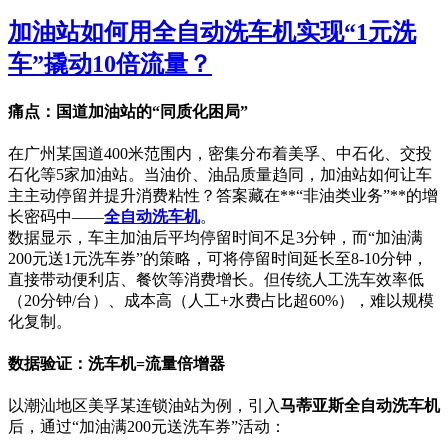
加油站如何用全自动洗车机实现“1元洗
车”撬动10倍流量？
痛点：国道加油站的“同质化困局”
在广州某国道400米范围内，密集分布着美孚、中石化、交投
石化等5家加油站。当油价、油品质量趋同，加油站如何让车
主主动停留并提升消费粘性？答案藏在**“非油类业务”**的增
长密码中——
全自动洗车机
。
数据显示，车主加油后平均停留时间不足3分钟，而“加油满
200元送1元洗车券”的策略，可将停留时间延长至8-10分钟，
直接带动便利店、餐饮等消费增长。但传统人工洗车效率低
（20分钟/台）、成本高（人工+水费占比超60%），难以规模
化复制。
数据验证：洗车机=流量倍增器
以潮汕地区美孚某连锁油站为例，引入
马蒂亚斯全自动洗车机
后，通过“加油满200元送洗车券”活动：