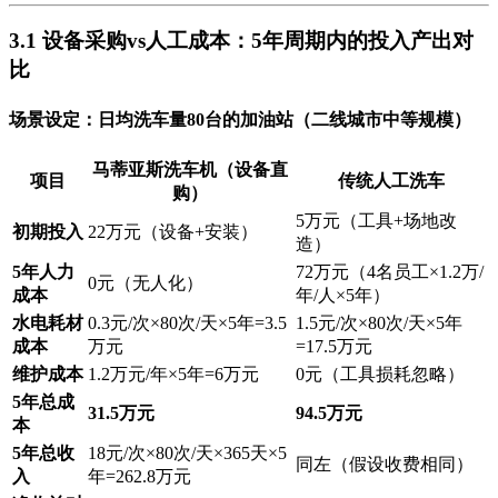
3.1 设备采购vs人工成本：5年周期内的投入产出对
比
场景设定
：日均洗车量80台的加油站（二线城市中等规模）
马蒂亚斯洗车机（设备直
项目
传统人工洗车
购）
5万元（工具+场地改
初期投入
22万元（设备+安装）
造）
5年人力
72万元（4名员工×1.2万/
0元（无人化）
成本
年/人×5年）
水电耗材
0.3元/次×80次/天×5年=3.5
1.5元/次×80次/天×5年
成本
万元
=17.5万元
维护成本
1.2万元/年×5年=6万元
0元（工具损耗忽略）
5年总成
31.5万元
94.5万元
本
5年总收
18元/次×80次/天×365天×5
同左（假设收费相同）
入
年=262.8万元