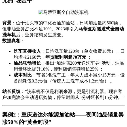
元的“现金牛”
背景
：位于汕头市的中化石油加油站，日均加油量约500辆，
但非油业务占比不足10%。2023年引入
马蒂亚斯隧道式全自动
洗车机
后，业务结构发生质变。
数据真相
：
洗车直接收入
：日均洗车量120台（单次收费18元），日
均增收2160元，
年贡献利润超70万元
；
油品联动增长
：推出“加油满200元送洗车券”活动，油品
销量环比提升18%，便利店销售额增长25% ；
成本对比
：节省3名洗车工，年人力成本减少15万元，设
备能耗仅0.3元/台（传统人工洗车成本1.2元/台） 。
站长反馈
：“洗车机不仅是利润来源，更是引流利器。现在客
户加完油会主动进店购物，停留时间从5分钟延长到15分钟。”
案例2：重庆道达尔能源加油站——夜间油品销量暴
涨50%的“黄金时段”