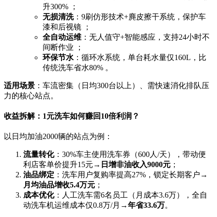
升300% ；
无损清洗
：9刷仿形技术+麂皮擦干系统，保护车
漆和后视镜 ；
全自动运维
：无人值守+智能感应，支持24小时不
间断作业 ；
环保节水
：循环水系统，单台耗水量仅160L，比
传统洗车省水80% 。
适用场景
：车流密集（日均300台以上）、需快速消化排队压
力的核心站点。
收益拆解：1元洗车如何赚回10倍利润？
以日均加油2000辆的站点为例：
流量转化
：30%车主使用洗车券（600人/天），带动便
利店客单价提升15元→
日增非油收入9000元
；
油品绑定
：洗车用户复购率提高27%，锁定长期客户→
月均油品增收5.4万元
；
成本优化
：人工洗车需6名员工（月成本3.6万），全自
动洗车机运维成本仅0.8万/月→
年省33.6万
。