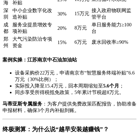
海
补贴
深
中小企业数字化改
接入政府物联网监
15万元
30%
圳
造补贴
管平台
成
服务业提质增效专
单日服务能力≥100
8万元
20%
都
项补贴
台
郑
大气污染防治专项
6万元
废水回收率≥90%
15%
州
资金
案例实操
：江苏南京中石油加油站
设备采购价22万元，申请南京市“智慧服务终端补贴”6.6
万元（30%比例）；
实际投入降至15.4万元，回本周期缩短至
5.6个月
；
同步享受所得税抵免政策，5年累计节税超8万元。
马蒂亚斯专属服务
：为客户提供免费政策匹配报告，协助准备
申报材料，确保3个月内补贴到账。
终极测算：为什么说“越早安装越赚钱”？