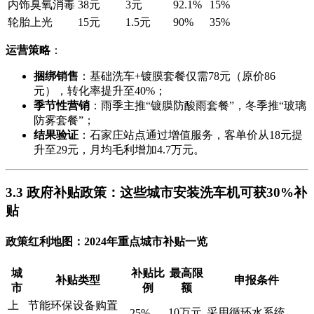
内饰臭氧消毒
38元
3元
92.1%
15%
轮胎上光
15元
1.5元
90%
35%
运营策略
：
捆绑销售
：基础洗车+镀膜套餐仅需78元（原价86
元），转化率提升至40%；
季节性营销
：雨季主推“镀膜防酸雨套餐”，冬季推“玻璃
防雾套餐”；
结果验证
：石家庄站点通过增值服务，客单价从18元提
升至29元，月均毛利增加4.7万元。
3.3 政府补贴政策：这些城市安装洗车机可获30%补
贴
政策红利地图
：2024年重点城市补贴一览
城
补贴比
最高限
补贴类型
申报条件
市
例
额
上
节能环保设备购置
10万元
采用循环水系统
25%