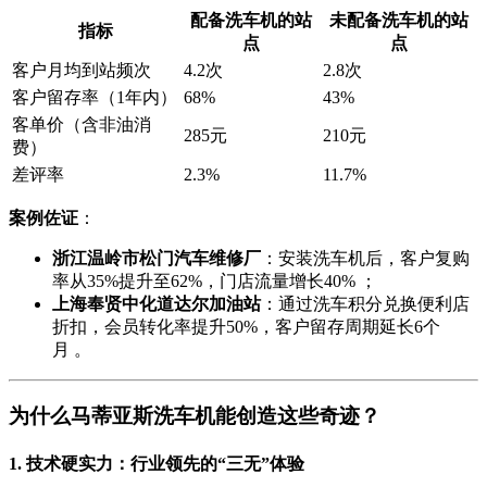
配备洗车机的站
未配备洗车机的站
指标
点
点
客户月均到站频次
4.2次
2.8次
客户留存率（1年内）
68%
43%
客单价（含非油消
285元
210元
费）
差评率
2.3%
11.7%
案例佐证
：
浙江温岭市松门汽车维修厂
：安装洗车机后，客户复购
率从35%提升至62%，门店流量增长40% ；
上海奉贤中化道达尔加油站
：通过洗车积分兑换便利店
折扣，会员转化率提升50%，客户留存周期延长6个
月 。
为什么马蒂亚斯洗车机能创造这些奇迹？
1. 技术硬实力：行业领先的“三无”体验