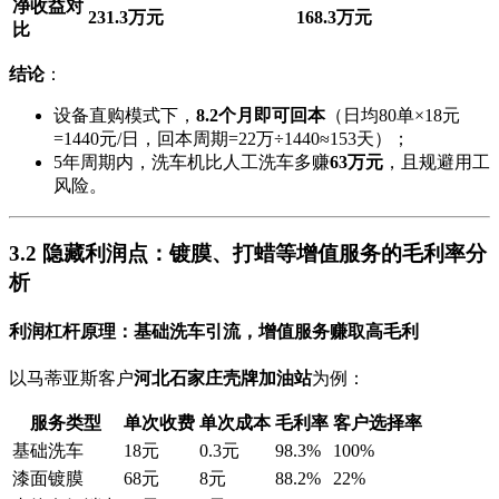
净收益对
231.3万元
168.3万元
比
结论
：
设备直购模式下，
8.2个月即可回本
（日均80单×18元
=1440元/日，回本周期=22万÷1440≈153天）；
5年周期内，洗车机比人工洗车多赚
63万元
，且规避用工
风险。
3.2 隐藏利润点：镀膜、打蜡等增值服务的毛利率分
析
利润杠杆原理
：基础洗车引流，增值服务赚取高毛利
以马蒂亚斯客户
河北石家庄壳牌加油站
为例：
服务类型
单次收费
单次成本
毛利率
客户选择率
基础洗车
18元
0.3元
98.3%
100%
漆面镀膜
68元
8元
88.2%
22%