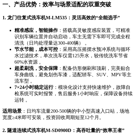
一、产品优势：效率与场景适配的双重突破
1. 龙门往复式洗车机M-LM535：灵活高效的“全能选手”
精准感应，智能操作
：搭载高灵敏度感应装置，可精准
识别车辆位置并自动启动，车主无需下车即可完成全程
清洗（日均处理量达300-400辆） 。
节水节能，成本可控
：采用高压摇摆水预冲系统与循环
水过滤技术，单次洗车仅需125升水，较传统洗车节省
60%水资源 。
超柔刷洗，安全保障
：配备仿形侧刷和顶刷，完美贴合
车身曲线，避免划伤车漆，适配轿车、SUV、MPV等主
流车型 。
7×24小时稳定运行
：模块化设计支持快速维护，故障自
检系统可实时报警，售后服务1小时响应，保障设备持续
运转 。
适用场景
：日均车流量200-500辆的中小型高速入口站，场地
宽度≥4米即可安装，投资回收周期短至12个月。
2. 隧道连续式洗车机M-SD0900D：高吞吐量的“效率王者”