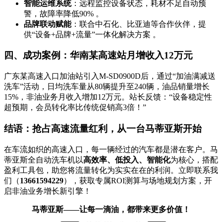
智能运维系统
：远程监控设备状态，耗材不足自动预
警，故障率降低90% 。
品牌联动赋能
：联合中石化、比亚迪等合作伙伴，提
供“设备+品牌+流量”一体化解决方案 。
四、成功案例：华南某高速站月增收入12万元
广东某高速入口加油站引入M-SD0900D后，通过“加油满减送
洗车”活动，日均洗车量从80辆提升至240辆，油品销量增长
15%，非油业务月收入增加12万元。站长反馈：“设备稳定性
超预期，会员转化率比传统促销高3倍！”
结语：抢占高速流量红利，从一台马蒂亚斯开始
在车流如织的高速入口，每一辆经过的汽车都是潜在客户。马
蒂亚斯全自动洗车机以
高效率、低投入、智能化
为核心，搭配
盈利工具包，助您将流量转化为实实在在的利润。立即联系我
们（
13661594229
），获取专属ROI测算与场地规划方案，开
启非油业务增长新引擎！
马蒂亚斯——让每一滴油，都带来更多价值！