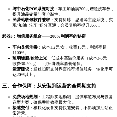
与中石化POS系统对接
：车主加油满200元赠送洗车券，
提升油品销量与客户黏性。
民营站收银软件兼容
：支持科脉、思迅等主流系统，实
现“加油+洗车”积分互通，会员复购率提升35% 。
武器3：增值服务组合——200%利润率的秘密
车内臭氧消毒
：成本1.2元/次，收费15元，利润率超
1100%。
玻璃镀膜/轮胎上光
：低成本高溢价服务（成本3-5元，
收费30-50元），可捆绑洗车套餐销售。
运营建议
：通过扫码支付界面推荐增值服务，转化率可
达20%以上 。
三、合作保障：从安装到运营的全周期支持
免费场地规划
：工程师实地勘测，提供车道布局与设备
选型方案，确保吞吐效率最大化 。
极速交付
：模块化设备支持快速安装，不影响加油站正
常运营。