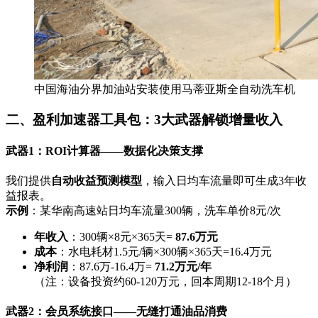
中国海油分界加油站安装使用马蒂亚斯全自动洗车机
二、盈利加速器工具包：3大武器解锁增量收入
武器1：ROI计算器——数据化决策支撑
我们提供
自动收益预测模型
，输入日均车流量即可生成3年收
益报表。
示例
：某华南高速站日均车流量300辆，洗车单价8元/次
年收入
：300辆×8元×365天=
87.6万元
成本
：水电耗材1.5元/辆×300辆×365天=16.4万元
净利润
：87.6万-16.4万=
71.2万元/年
（注：设备投资约60-120万元，回本周期12-18个月）
武器2：会员系统接口——无缝打通油品消费