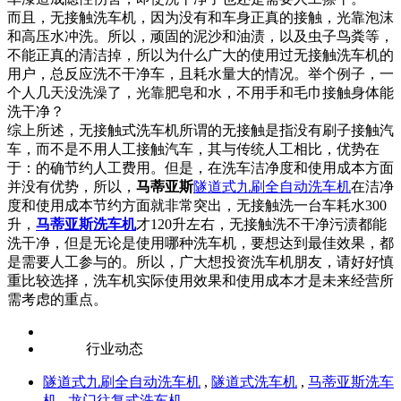
而且，无接触洗车机，因为没有和车身正真的接触，光靠泡沫
和高压水冲洗。所以，顽固的泥沙和油渍，以及虫子鸟粪等，
不能正真的清洁掉，所以为什么广大的使用过无接触洗车机的
用户，总反应洗不干净车，且耗水量大的情况。举个例子，一
个人几天没洗澡了，光靠肥皂和水，不用手和毛巾接触身体能
洗干净？
综上所述，无接触式洗车机所谓的无接触是指没有刷子接触汽
车，而不是不用人工接触汽车，其与传统人工相比，优势在
于：的确节约人工费用。但是，在洗车洁净度和使用成本方面
并没有优势，所以，
马蒂亚斯
隧道式九刷全自动洗车机
在洁净
度和使用成本节约方面就非常突出，无接触洗一台车耗水300
升，
马蒂亚斯洗车机
才120升左右，无接触洗不干净污渍都能
洗干净，但是无论是使用哪种洗车机，要想达到最佳效果，都
是需要人工参与的。所以，广大想投资洗车机朋友，请好好慎
重比较选择，洗车机实际使用效果和使用成本才是未来经营所
需考虑的重点。
行业动态
隧道式九刷全自动洗车机
,
隧道式洗车机
,
马蒂亚斯洗车
机
,
龙门往复式洗车机