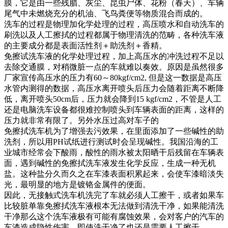
膜，它是由一些残腊、灰尘、昆虫尸体、花粉（春天）、车辆
尾气中未燃烧充分的机油、飞鸟粪便等物质混合而成的。
洗车的过程是物理加化学处理的过程，高压喷水和自动洗车的
刷洗以及人工擦拭的过程都属于物理清洗的范畴，各种洗车液
的主要成分都是表面活性剂＋助洗剂＋香精。
免擦试洗车液的化学处理过程，加上高压水的冲洗过程不足以
去除交通膜，对稍微脏一点的车就难以奏效。原因是虽然很多
厂家宣传高压水的压力有60～80kgf/cm2, 但是这一数据是高压
水管内测得的数据，高压水离开喷头后压力会随着距离不断降
低，离开喷头50cm后，压力就会降到15 kgf/cm2，不管是人工
还是电脑洗车设备都很难控制喷头到车辆表面的距离，这样的
压力就非常有限了。另外水压过高对车子的
免擦拭洗车机为了增强去污效果，在里面添加了一些碱性的助
洗剂，所以用PH试纸进行测试时会呈现碱性。我国沿海的工
业城市经常会下酸雨，酸性的雨水被太阳晒干后残留在车辆表
面，遇到碱性的免擦拭洗车液发生化学反应，生成一种无机
盐。这种盐分久而久之在车漆表面积累起来，会使车漆暗淡失
光，最明显的地方是镀铬金属件的便面。
因此，无接触式洗车机洗完了车就必须人工擦干，或者如果车
比较脏单靠免擦拭洗车液根本无法做到清洗干净，如果能清洗
干净那么这个洗车液极有可能有腐蚀效果，会对客户的汽车的
车漆造成隐性伤害，即使洗干净了也还是需要人工擦干。