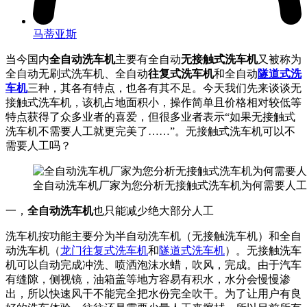
马蒂亚斯
当今国内
全自动洗车机
主要有全自动
无接触式洗车机
又被称为
全自动无刷式洗车机、全自动
往复式洗车机
和全自动
隧道式洗
车机
三种，其各有特点，也各有其不足。今天我们先来谈谈无
接触式洗车机，该机占地面积小，操作简单且价格相对较低等
特点获得了众多业者的喜爱，但很多业者表示“如果无接触式
洗车机不需要人工就更完美了……”。无接触式洗车机可以不
需要人工吗？
全自动洗车机厂家为您分析无接触式洗车机为何需要人工
一，
全自动洗车机
也只能减少绝大部分人工
洗车机按功能主要分为半自动洗车机（无接触洗车机）和全自
动洗车机（
龙门往复式洗车机
和
隧道式洗车机
）。无接触洗车
机可以自动完成冲洗、喷洒泡沫水蜡，吹风，完成。由于汽车
有缝隙，侧视镜，油箱盖等地方容易有积水，水分会慢慢渗
出，所以快速风干不能完全把水份完全吹干。为了让用户有良