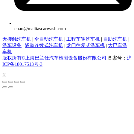
chao@mattiascarwash.com
无接触洗车机
|
全自动洗车机
|
工程车辆洗车机
|
自助洗车机
|
洗车设备
|
隧道连续式洗车机
|
龙门往复式洗车机
|
大巴车洗
车机
版权所有©上海巴兰仕汽车检测设备股份有限公司
备案号：
沪
ICP备18017513号-3
X