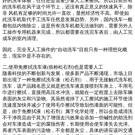
好的洗车体验，往往还是需要少量人工来擦拭。所以目前所有
的洗车机在风干这个环节上，还没有真正意义的快速风干。除
非 风机有足够的时间允许一直吹，显然经济性不高。即使如
此洗车机取代手工洗车任然是发展趋势。另外，国内洗车一般
都包括内饰除尘，这是所有洗车机都无法做到的，需要另外人
工操作专用机器来完成，所以都需要在洗完车表后，由人工完
成车的室内清理。
因此，完全无人工操作的“自动洗车”目前只有一种理想化概
念，现实中是不存在的。
二,使用免擦拭洗车液(俗称松石剂)也是需要人工
随着科技的不断创新与发展，很多新产品不断涌现，市场上目
前出现了一种免擦拭洗车液（松石剂），用于无接触式洗车机
洗车，该产品顾名思义就是把洗车液直接喷到车身上，不用毛
巾进行擦拭，直接用高压水冲洗，就能在一定程度上去除车辆
表面的灰尘和污染物。其虽然省掉了人工擦拭的施工环节使清
洗速度加快并减少了使用毛巾擦拭导致划伤漆面的可能性。但
是，由于免擦拭液（松石剂）属于化学处理，所以会造成清洗
不干净而且由于其为了增强去污效果会添加一些碱性的助洗剂
会对车漆造成一定的腐蚀伤害，长期使用会使车漆失去光泽。
再者汽车表面的污染物，不全都是灰尘，具体的讲应该叫交通