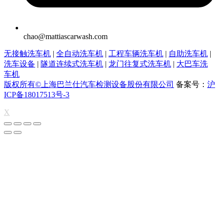
chao@mattiascarwash.com
无接触洗车机
|
全自动洗车机
|
工程车辆洗车机
|
自助洗车机
|
洗车设备
|
隧道连续式洗车机
|
龙门往复式洗车机
|
大巴车洗
车机
版权所有©上海巴兰仕汽车检测设备股份有限公司
备案号：
沪
ICP备18017513号-3
X