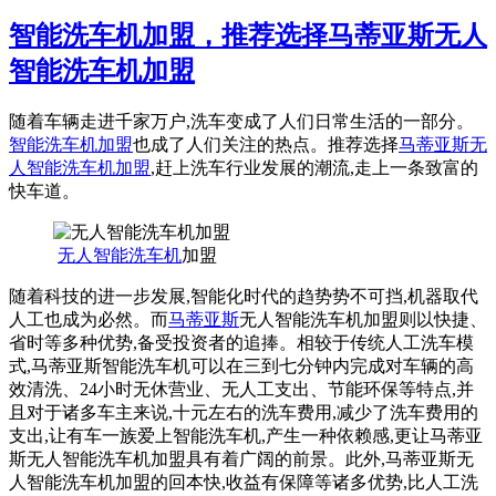
智能洗车机加盟，推荐选择马蒂亚斯无人
智能洗车机加盟
随着车辆走进千家万户,洗车变成了人们日常生活的一部分。
智能洗车机加盟
也成了人们关注的热点。推荐选择
马蒂亚斯
无
人智能洗车机加盟
,赶上洗车行业发展的潮流,走上一条致富的
快车道。
无人智能洗车机
加盟
随着科技的进一步发展,智能化时代的趋势势不可挡,机器取代
人工也成为必然。而
马蒂亚斯
无人智能洗车机加盟则以快捷、
省时等多种优势,备受投资者的追捧。相较于传统人工洗车模
式,马蒂亚斯智能洗车机可以在三到七分钟内完成对车辆的高
效清洗、24小时无休营业、无人工支出、节能环保等特点,并
且对于诸多车主来说,十元左右的洗车费用,减少了洗车费用的
支出,让有车一族爱上智能洗车机,产生一种依赖感,更让马蒂亚
斯无人智能洗车机加盟具有着广阔的前景。此外,马蒂亚斯无
人智能洗车机加盟的回本快,收益有保障等诸多优势,比人工洗